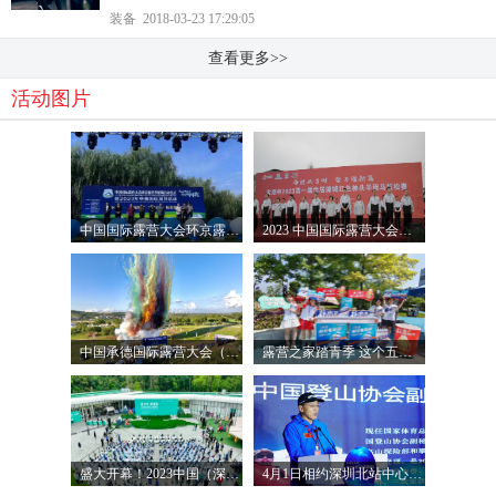
装备 2018-03-23 17:29:05
查看更多>>
活动图片
中国国际露营大会环京露营季馆陶成功启动
2023 中国国际露营大会第一届“怡居潞城 红色神头”半程马拉松准时开赛
中国承德国际露营大会（塞罕坝）启动
露营之家踏青季 这个五一不太挤
盛大开幕！2023中国（深圳龙华）国际露营大会暨中国国际露营产业投资运营大会
4月1日相约深圳北站中心公园，和奥运冠军一同开跑！