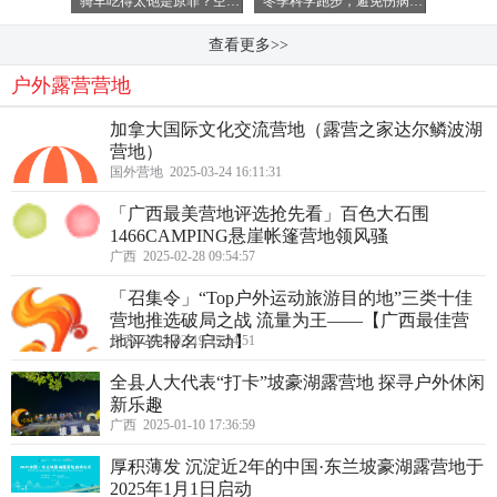
骑车吃得太饱是原罪？空腹骑车燃脂更快?
冬季科学跑步，避免伤病延长你的跑步寿命！
查看更多>>
户外露营营地
加拿大国际文化交流营地（露营之家达尔鳞波湖
营地）
国外营地 2025-03-24 16:11:31
「广西最美营地评选抢先看」百色大石围
1466CAMPING悬崖帐篷营地领风骚
广西 2025-02-28 09:54:57
「召集令」“Top户外运动旅游目的地”三类十佳
营地推选破局之战 流量为王——【广西最佳营
地评选报名启动】
广西 2025-02-19 15:24:51
全县人大代表“打卡”坡豪湖露营地 探寻户外休闲
新乐趣
广西 2025-01-10 17:36:59
厚积薄发 沉淀近2年的中国·东兰坡豪湖露营地于
2025年1月1日启动