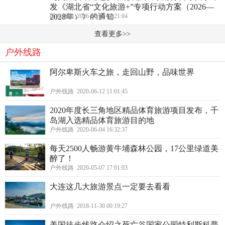
发《湖北省“文化旅游+”专项行动方案（2026—
2028年）》的通知
国内新闻 2026-07-10 17:21:04
查看更多>>
户外线路
阿尔卑斯火车之旅，走回山野，品味世界
户外线路 2020-06-12 11:01:45
2020年度长三角地区精品体育旅游项目发布，千
岛湖入选精品体育旅游目的地
户外线路 2020-06-04 16:32:37
每天2500人畅游黄牛埔森林公园，17公里绿道美
醉了！
户外线路 2020-05-07 17:01:03
大连这几大旅游景点一定要去看看
户外线路 2018-11-30 00:19:27
美国徒步线路介绍之死亡谷国家公园特利斯科普