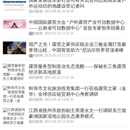
国家发展改革委社会司有关负责同志就高质量户
外运动目的地建设答记者问
国内新闻 2025-06-20 16:58:59
中国国际露营大会 “户外露营产业可信数据中心
——云南省可信数据中心” 首批专家智库招募启
动
国内新闻 2025-05-23 17:25:31
国产之光！露营之家供应链企业三敏金属打造极
寒登山杖，中国智造助力“尼泊尔世界登顶者峰
会
国内新闻 2025-05-23 17:23:57
露营服务型制造业生态觉醒——探秘长三角露营
经济新高地慈溪
国内新闻 2025-05-23 17:21:34
蚌埠市文化旅游投资集团一行莅临露营之家（金
华）全球供应链贸易中心考察调研
国内新闻 2025-05-16 14:02:35
江西省抚州市政协副主席唐永文一行调研东兰坡
豪湖国家湿地公园生态康养模式
国内新闻 2025-04-19 15:59:44