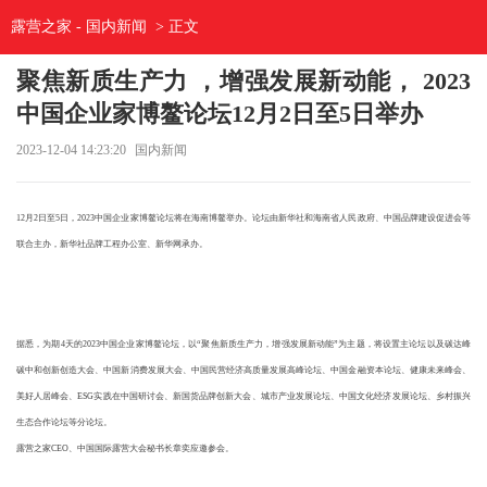
露营之家
-
国内新闻
> 正文
聚焦新质生产力 ，增强发展新动能， 2023
中国企业家博鳌论坛12月2日至5日举办
2023-12-04 14:23:20
国内新闻
12月2日至5日，2023中国企业家博鳌论坛将在海南博鳌举办。论坛由新华社和海南省人民政府、中国品牌建设促进会等
联合主办，新华社品牌工程办公室、新华网承办。
据悉，为期
4天的2023中国企业家博鳌论坛，以“聚焦新质生产力，增强发展新动能”为主题，将设置主论坛以及碳达峰
碳中和创新创造大会、中国新消费发展大会、中国民营经济高质量发展高峰论坛、中国金融资本论坛、健康未来峰会、
美好人居峰会、ESG实践在中国研讨会、新国货品牌创新大会、城市产业发展论坛、中国文化经济发展论坛、乡村振兴
生态合作论坛等分论坛。
露营之家
CEO、中国国际露营大会秘书长章奕应邀参会。