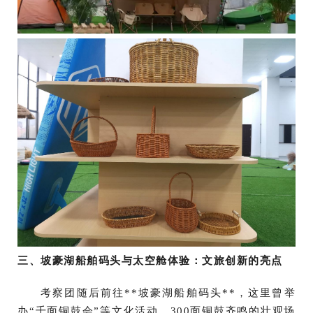
三、坡豪湖船舶码头与太空舱体验：文旅创新的亮点
考察团随后前往**坡豪湖船舶码头**，这里曾举
办“千面铜鼓会”等文化活动，300面铜鼓齐鸣的壮观场