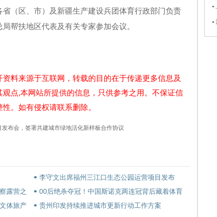
各省（区、市）及新疆生产建设兵团体育行政部门负责
总局帮扶地区代表及有关专家参加会议。
开资料来源于互联网，转载的目的在于传递更多信息及
其观点,本网站所提供的信息，只供参考之用。不保证信
整性。如有侵权请联系删除。
目发布会，签署共建城市绿地活化新样板合作协议
李守文出席福州三江口生态公园运营项目发布
■
会，签署共建城市绿地活化新样板合作协议
察露营之
00后绝杀夺冠！中国斯诺克两连冠背后藏着体育
■
人才培养新答案
文体旅产
贵州印发持续推进城市更新行动工作方案
■