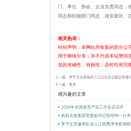
门、单位、协会、企业负责同志，
同志和职能部门同志，雄安新区、
相关热词：
特别声明：本网站所收集的部分公
用于网络分享，并不代表本站赞同
息的准确性、有效性、及时性和完
上一篇：李守文出席福州三江口生态公园运营项
下一篇：暂无
感兴趣的文章
2026年全国体育产业工作会议召开
■
南昌农发集团党委副书记程经纬一行考
■
家全球供应链贸易中心
李守文受邀率队深入江西鹰潭考察调研
■