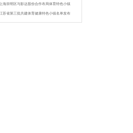
一盘棋？
▪ 上海崇明区与影达股份合作布局体育特色小镇
▪ 江苏省第三批共建体育健康特色小镇名单发布