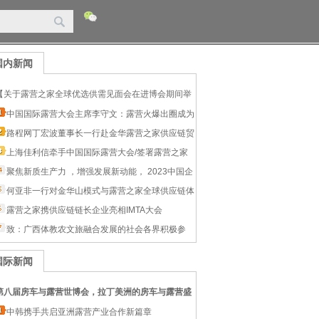
国内新闻
【关于露营之家全球优选供需见面会在进博会期间举
办的通知】
中国国际露营大会主席李守文：露营火爆出圈成为
顶流文化
路程网丁宏波董事长一行赴金华露营之家供应链贸
易中心考察交流
上海佳利信牵手中国国际露营大会/签署露营之家
伙伴计划合作协议
聚焦新质生产力 ，增强发展新动能， 2023中国企
业家博鳌论坛12月2日至5日举办
何亚非一行对金华山模式与露营之家全球供应链体
系开展实地考察调研
露营之家携供应链链长企业亮相IMTA大会
致：广西体教农文旅融合发展的社会各界积极参
与“广西三类十佳最美目的地营地” 征集推选活动的公
开邀请信
国际新闻
第八届房车与露营世博会，拉丁美洲的房车与露营盛
宴即将开启！​
中韩携手共启亚洲露营产业合作新篇章