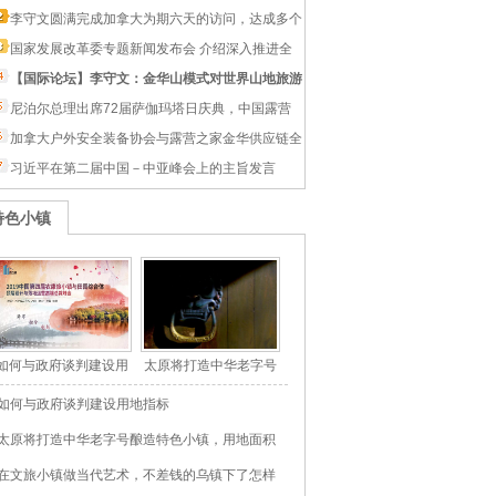
李守文圆满完成加拿大为期六天的访问，达成多个
项目的合作与共识
国家发展改革委专题新闻发布会 介绍深入推进全
国统一大市场建设有关情况
【国际论坛】李守文：金华山模式对世界山地旅游
经济带来的启示
尼泊尔总理出席72届萨伽玛塔日庆典，中国露营
之家受邀参加相关活动
加拿大户外安全装备协会与露营之家金华供应链全
球贸易中心签约 共绘中加户外新蓝图
习近平在第二届中国－中亚峰会上的主旨发言
特色小镇
如何与政府谈判建设用
太原将打造中华老字号
地指标
酿造特色小镇，用地面
▪ 如何与政府谈判建设用地指标
积3.15平方公里
▪ 太原将打造中华老字号酿造特色小镇，用地面积
.15平方公里
▪ 在文旅小镇做当代艺术，不差钱的乌镇下了怎样